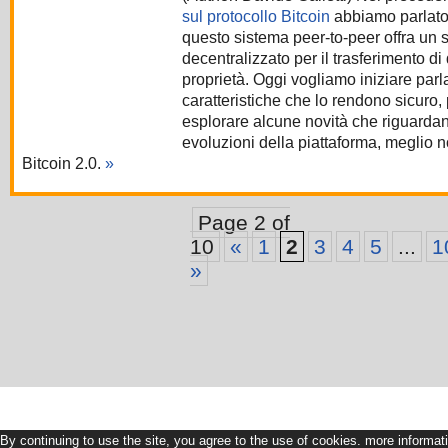
sul protocollo Bitcoin
abbiamo parlato
questo sistema peer-to-peer offra un 
decentralizzato per il trasferimento di di
proprietà. Oggi vogliamo iniziare parl
caratteristiche che lo rendono sicuro, 
esplorare alcune novità che riguardan
evoluzioni della piattaforma, meglio 
Bitcoin 2.0.
»
Page 2 of
10
«
1
2
3
4
5
...
1
»
By continuing to use the site, you agree to the use of cookies.
more informat