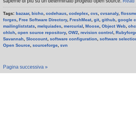
saperne di più su un determinato progetto open source.
Read 
Tags:
bazaar
,
bicho
,
codehaus
,
codeplex
,
cvs
,
cvsanaly
,
flossm
forges
,
Free Software Directory
,
FreshMeat
,
git
,
github
,
google 
mailingliststats
,
melquiades
,
mercurial
,
Moose
,
Object Web
,
ohc
ohloh
,
open source repository
,
OW2
,
revision control
,
Rubyforg
Savannah
,
Sloccount
,
software configuration
,
software selectio
Open Source
,
sourceforge
,
svn
Pagina successiva »