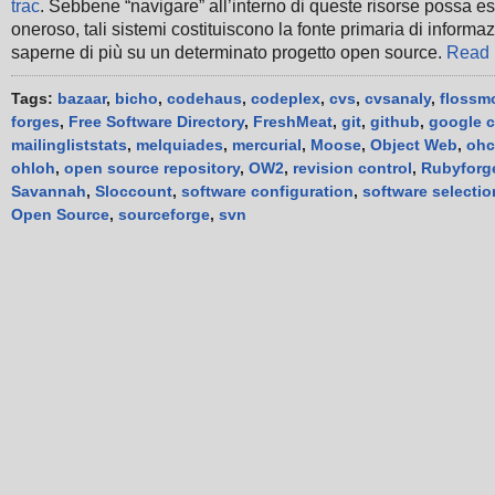
trac
. Sebbene “navigare” all’interno di queste risorse possa e
oneroso, tali sistemi costituiscono la fonte primaria di informa
saperne di più su un determinato progetto open source.
Read 
Tags:
bazaar
,
bicho
,
codehaus
,
codeplex
,
cvs
,
cvsanaly
,
flossm
forges
,
Free Software Directory
,
FreshMeat
,
git
,
github
,
google 
mailingliststats
,
melquiades
,
mercurial
,
Moose
,
Object Web
,
ohc
ohloh
,
open source repository
,
OW2
,
revision control
,
Rubyforg
Savannah
,
Sloccount
,
software configuration
,
software selectio
Open Source
,
sourceforge
,
svn