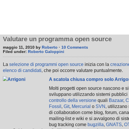
Valutare un programma open source
maggio 11, 2010 by
Roberto
·
10 Comments
Filed under:
Roberto Galoppini
La
selezione di programmi open source
inizia con la
creazion
elenco di candidati
, che poi occorre valutare puntualmente.
A scatola chiusa compro solo Arrigo
Molti progetti open source nascono e si
sviluppano utilizzando sistemi pubblici 
controllo della versione
quali
Bazaar
,
C
Fossil
,
Git
,
Mercurial
o
SVN
, utilizzano
di collaboration come blog, forum, cana
mailing-list e wiki e si avvalgono di sist
bug tracking come
bugzilla
,
GNATS
,
O