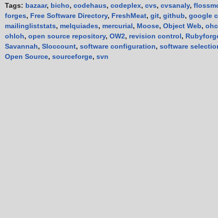
Tags:
bazaar
,
bicho
,
codehaus
,
codeplex
,
cvs
,
cvsanaly
,
flossm
forges
,
Free Software Directory
,
FreshMeat
,
git
,
github
,
google 
mailingliststats
,
melquiades
,
mercurial
,
Moose
,
Object Web
,
ohc
ohloh
,
open source repository
,
OW2
,
revision control
,
Rubyforg
Savannah
,
Sloccount
,
software configuration
,
software selectio
Open Source
,
sourceforge
,
svn