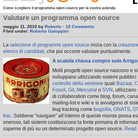
Come scegliere il programma open source per la vostra azienda
Valutare un programma open source
maggio 11, 2010 by
Roberto
·
10 Comments
Filed under:
Roberto Galoppini
La
selezione di programmi open source
inizia con la
creazion
elenco di candidati
, che poi occorre valutare puntualmente.
A scatola chiusa compro solo Arrigo
Molti progetti open source nascono e si
sviluppano utilizzando sistemi pubblici 
controllo della versione
quali
Bazaar
,
C
Fossil
,
Git
,
Mercurial
o
SVN
, utilizzano
di collaboration come blog, forum, cana
mailing-list e wiki e si avvalgono di sist
bug tracking come
bugzilla
,
GNATS
,
O
trac
. Sebbene “navigare” all’interno di queste risorse possa e
oneroso, tali sistemi costituiscono la fonte primaria di informa
saperne di più su un determinato progetto open source.
Read 