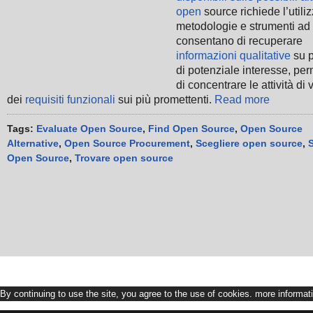
open
source richiede l’utiliz
metodologie e strumenti ad
consentano di recuperare
informazioni qualitative
su p
di potenziale interesse, pe
di concentrare le attività di v
dei
requisiti funzionali
sui più promettenti.
Read more
Tags:
Evaluate Open Source
,
Find Open Source
,
Open Source
Alternative
,
Open Source Procurement
,
Scegliere open source
,
Open Source
,
Trovare open source
By continuing to use the site, you agree to the use of cookies.
more informat