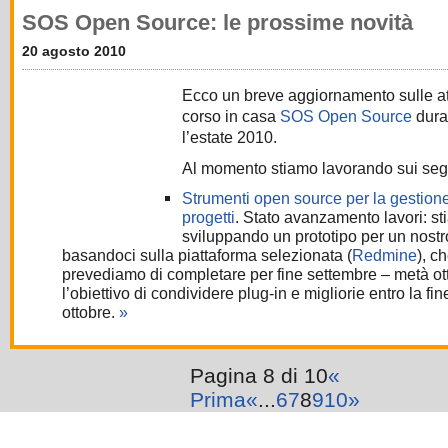
SOS Open Source: le prossime novità
20 agosto 2010
Ecco un breve aggiornamento sulle att
corso in casa
SOS Open Source
dura
l’estate 2010.
Al momento stiamo lavorando sui segu
Strumenti open source per la gestione
progetti
. Stato avanzamento lavori: s
sviluppando un prototipo per un nostr
basandoci sulla piattaforma selezionata (
Redmine
), c
prevediamo di completare per fine settembre – metà ot
l’obiettivo di condividere plug-in e migliorie entro la fin
ottobre.
»
Pagina 8 di 10
«
Prima
«
...
6
7
8
9
10
»