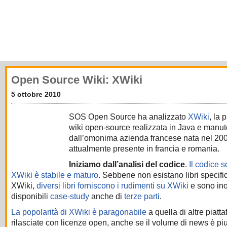
Open Source Wiki: XWiki
5 ottobre 2010
SOS Open Source ha analizzato
XWiki
, la 
wiki open-source realizzata in Java e manu
dall’omonima azienda francese nata nel 20
attualmente presente in francia e romania.
Iniziamo dall’analisi del codice
.
Il codice s
XWiki è stabile e maturo
. Sebbene non esistano libri specific
XWiki,
diversi libri forniscono i rudimenti su XWiki
e sono ino
disponibili
case-study
anche di
terze parti
.
La popolarità di XWiki è paragonabile
a quella di altre piatt
rilasciate con licenze open, anche se il volume di news è piu