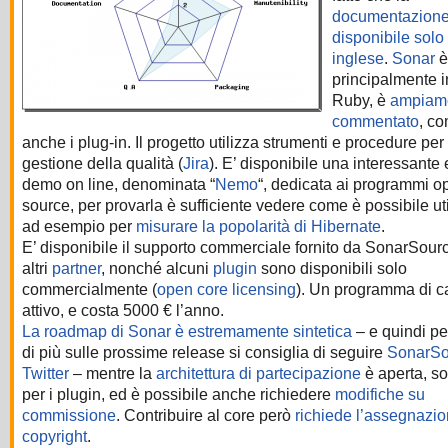
documentazione
disponibile solo 
inglese
.
Sonar
è
principalmente i
Ruby, è
ampiam
commentato
, c
anche i plug-in. Il progetto utilizza strumenti e procedure per 
gestione della qualità (
Jira
). E’ disponibile una interessante 
demo on line, denominata “
Nemo
“, dedicata ai programmi o
source, per provarla è sufficiente vedere come è possibile uti
ad esempio per
misurare la popolarità di Hibernate
.
E’ disponibile il supporto commerciale fornito da SonarSour
altri
partner
, nonché alcuni
plugin
sono disponibili solo
commercialmente (
open core licensing
). Un programma di c
attivo, e costa 5000 € l’anno.
La roadmap di Sonar è estremamente sintetica
– e quindi p
di più sulle prossime release si consiglia di seguire
SonarSo
Twitter
– mentre la
architettura di partecipazione
è aperta, so
per i plugin, ed è possibile anche richiedere
modifiche su
commissione
. Contribuire al core però
richiede l’assegnazio
copyright
.