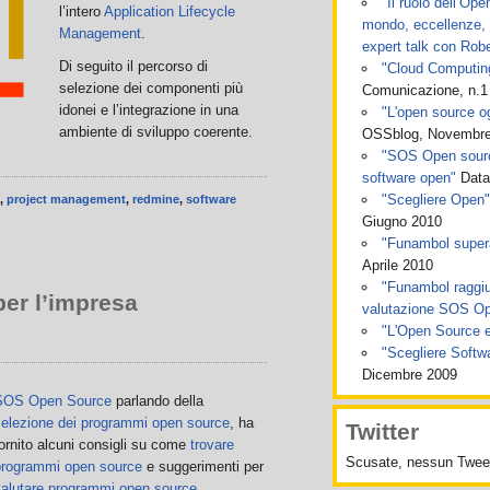
"Il ruolo dell’Op
l’intero
Application Lifecycle
mondo, eccellenze, p
Management
.
expert talk con Robe
Di seguito il percorso di
"Cloud Computing:
selezione dei componenti più
Comunicazione, n.1
idonei e l’integrazione in una
"L'open source og
ambiente di sviluppo coerente.
OSSblog, Novembre
"SOS Open source
software open"
Data
"Scegliere Open"
,
project management
,
redmine
,
software
Giugno 2010
"Funambol super
Aprile 2010
"Funambol raggiu
per l’impresa
valutazione SOS O
"L'Open Source e 
"Scegliere Soft
Dicembre 2009
SOS Open Source
parlando della
selezione dei programmi open source
, ha
Twitter
ornito alcuni consigli su come
trovare
Scusate, nessun Tweet
programmi open source
e suggerimenti per
valutare programmi open source
.