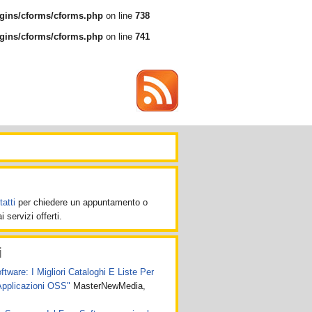
gins/cforms/cforms.php
on line
738
gins/cforms/cforms.php
on line
741
atti
per chiedere un appuntamento o
 servizi offerti.
i
ware: I Migliori Cataloghi E Liste Per
Applicazioni OSS"
MasterNewMedia,