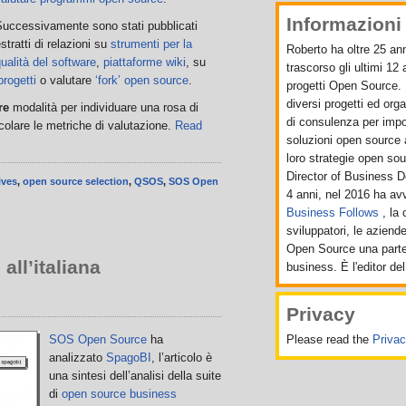
Informazioni 
Successivamente sono stati pubblicati
stratti di relazioni su
strumenti per la
Roberto ha oltre 25 ann
ualità del software
,
piattaforme wiki
, su
trascorso gli ultimi 12
progetti
o valutare
‘fork’ open source
.
progetti Open Source. 
diversi progetti ed org
re
modalità per individuare una rosa di
di consulenza per import
colare le metriche di valutazione.
Read
soluzioni open source 
loro strategie open sou
Director of Business 
ives
,
open source selection
,
QSOS
,
SOS Open
4 anni, nel 2016 ha a
Business Follows
, la
sviluppatori, le aziend
Open Source una parte 
ll’italiana
business. È l'editor del
Privacy
SOS Open Source
ha
Please read the
Priva
analizzato
SpagoBI
, l’articolo è
una sintesi dell’analisi della suite
di
open source business