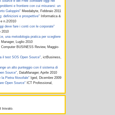
en Source e del Free Software oggi nel
roblemi e frontiere con cui misurarsi: un
rto Galoppini"
Meedabyte, Febbraio 2011
 definizioni e prospettive"
Informatica &
 e n.2/2010
gi deve fare i conti con le corporate"
 2010
, una metodologia pratica per scegliere
 Manager, Luglio 2010
Computer BUSINESS Review, Maggio-
a il test SOS Open Source"
, ictBusiness,
nge un alto punteggio con il sistema di
pen Source"
, DataManager, Aprile 2010
la Pietra filosofale"
Iged, Dicembre 2009
ware Open Source"
ICT Professional,
 trovato.