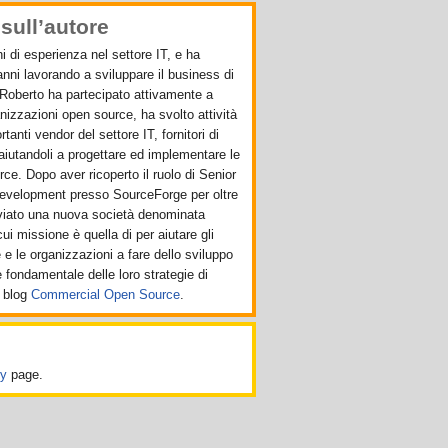
sull’autore
i di esperienza nel settore IT, e ha
 anni lavorando a sviluppare il business di
Roberto ha partecipato attivamente a
anizzazioni open source, ha svolto attività
anti vendor del settore IT, fornitori di
aiutandoli a progettare ed implementare le
rce. Dopo aver ricoperto il ruolo di Senior
Development presso SourceForge per oltre
vviato una nuova società denominata
 cui missione è quella di per aiutare gli
e e le organizzazioni a fare dello sviluppo
fondamentale delle loro strategie di
 blog
Commercial Open Source
.
cy
page.