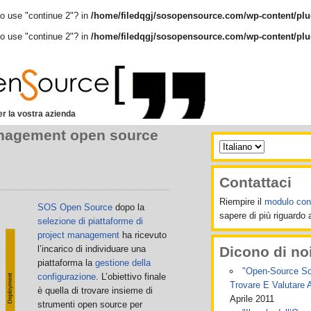
to use "continue 2"? in
/home/filedqgj/sosopensource.com/wp-content/plu
to use "continue 2"? in
/home/filedqgj/sosopensource.com/wp-content/plu
r la vostra azienda
anagement open source
Contattaci
Riempire il
modulo cont
SOS Open Source
dopo la
sapere di più riguardo ai
selezione di piattaforme di
project management
ha ricevuto
l’incarico di individuare una
Dicono di no
piattaforma la
gestione della
"Open-Source Soft
configurazione
. L’obiettivo finale
Trovare E Valutare 
è quella di trovare insieme di
Aprile 2011
strumenti open source per