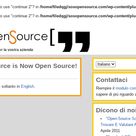
to use "continue 2"? in
/home/filedqgj/sosopensource.com/wp-content/plu
to use "continue 2"? in
/home/filedqgj/sosopensource.com/wp-content/plu
r la vostra azienda
rce is Now Open Source!
Contattaci
e soltanto in
English
.
Riempire il
modulo cont
sapere di più riguardo ai
Dicono di no
"Open-Source Soft
Trovare E Valutare 
Aprile 2011