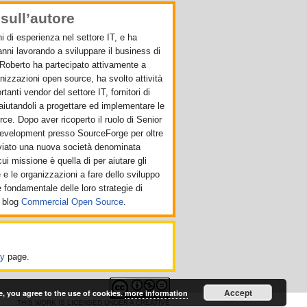
sull’autore
i di esperienza nel settore IT, e ha
 anni lavorando a sviluppare il business di
Roberto ha partecipato attivamente a
anizzazioni open source, ha svolto attività
anti vendor del settore IT, fornitori di
aiutandoli a progettare ed implementare le
rce. Dopo aver ricoperto il ruolo di Senior
Development presso SourceForge per oltre
vviato una nuova società denominata
 cui missione è quella di per aiutare gli
e e le organizzazioni a fare dello sviluppo
fondamentale delle loro strategie di
 blog
Commercial Open Source
.
cy
page.
Accept
e, you agree to the use of cookies.
more information
THIS WORK IS LICENSED UNDER A
CREATIVE