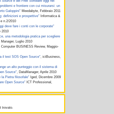
en Source e del Free Software oggi nel
roblemi e frontiere con cui misurarsi: un
rto Galoppini"
Meedabyte, Febbraio 2011
 definizioni e prospettive"
Informatica &
 e n.2/2010
gi deve fare i conti con le corporate"
 2010
, una metodologia pratica per scegliere
 Manager, Luglio 2010
Computer BUSINESS Review, Maggio-
a il test SOS Open Source"
, ictBusiness,
nge un alto punteggio con il sistema di
pen Source"
, DataManager, Aprile 2010
la Pietra filosofale"
Iged, Dicembre 2009
ware Open Source"
ICT Professional,
 trovato.