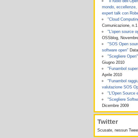
"Il ruolo dell’Op
mondo, eccellenze, p
expert talk con Robe
"Cloud Computing:
Comunicazione, n.1
"L'open source og
OSSblog, Novembre
"SOS Open source
software open"
Data
"Scegliere Open"
Giugno 2010
"Funambol super
Aprile 2010
"Funambol raggiu
valutazione SOS O
"L'Open Source e 
"Scegliere Soft
Dicembre 2009
Twitter
Scusate, nessun Tweet