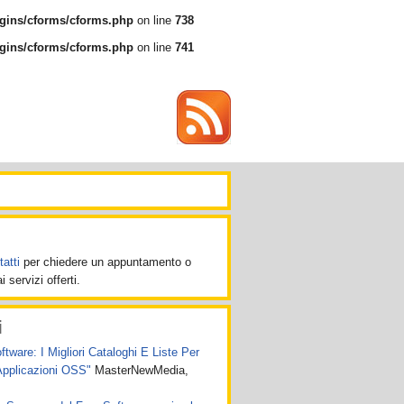
gins/cforms/cforms.php
on line
738
gins/cforms/cforms.php
on line
741
atti
per chiedere un appuntamento o
 servizi offerti.
i
ware: I Migliori Cataloghi E Liste Per
Applicazioni OSS"
MasterNewMedia,