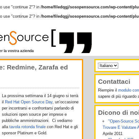
to use "continue 2"? in
/home/filedqgj/sosopensource.com/wp-content/plu
to use "continue 2"? in
/home/filedqgj/sosopensource.com/wp-content/plu
r la vostra azienda
: Redmine, Zarafa ed
Contattaci
Riempire il
modulo cont
La prossima settimana il 14 giugno si terrà
sapere di più riguardo ai
il
Red Hat Open Source Day
, un’occasione
per incontrarsi e confrontarsi parlando di
Dicono di no
soluzioni open source per imprese e
pubbliche amministrazioni. Ci vediamo
"Open-Source Soft
alla
tavola rotonda finale
con Red Hat e gli
Trovare E Valutare 
sponsor Platinum e Gold.
Aprile 2011