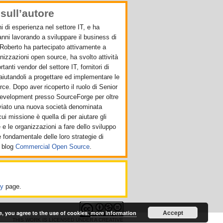
sull’autore
i di esperienza nel settore IT, e ha
 anni lavorando a sviluppare il business di
Roberto ha partecipato attivamente a
anizzazioni open source, ha svolto attività
anti vendor del settore IT, fornitori di
aiutandoli a progettare ed implementare le
rce. Dopo aver ricoperto il ruolo di Senior
Development presso SourceForge per oltre
vviato una nuova società denominata
 cui missione è quella di per aiutare gli
e e le organizzazioni a fare dello sviluppo
fondamentale delle loro strategie di
 blog
Commercial Open Source
.
cy
page.
Accept
e, you agree to the use of cookies.
more information
THIS WORK IS LICENSED UNDER A
CREATIVE