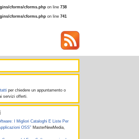
gins/cforms/cforms.php
on line
738
gins/cforms/cforms.php
on line
741
atti
per chiedere un appuntamento o
 servizi offerti.
i
ware: I Migliori Cataloghi E Liste Per
Applicazioni OSS"
MasterNewMedia,