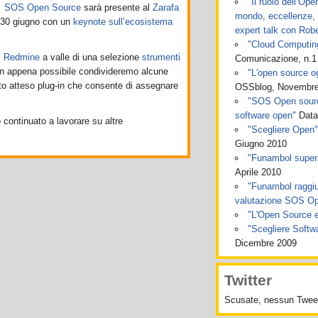
"Il ruolo dell’Op
SOS Open Source
sarà presente al
Zarafa
mondo, eccellenze, p
l 30 giugno con un
keynote sull’ecosistema
expert talk con Robe
"Cloud Computing:
i
Redmine
a valle di una selezione
strumenti
Comunicazione, n.1
on appena possibile condivideremo alcune
"L'open source og
anto atteso plug-in che consente di assegnare
OSSblog, Novembre
"SOS Open source
software open"
Data
continuato a lavorare su altre
"Scegliere Open"
Giugno 2010
"Funambol super
Aprile 2010
"Funambol raggiu
valutazione SOS O
"L'Open Source e 
"Scegliere Soft
Dicembre 2009
Twitter
Scusate, nessun Tweet