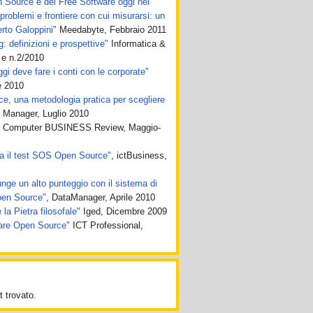
en Source e del Free Software oggi nel
roblemi e frontiere con cui misurarsi: un
rto Galoppini"
Meedabyte, Febbraio 2011
 definizioni e prospettive"
Informatica &
 e n.2/2010
gi deve fare i conti con le corporate"
 2010
, una metodologia pratica per scegliere
 Manager, Luglio 2010
Computer BUSINESS Review, Maggio-
a il test SOS Open Source"
, ictBusiness,
nge un alto punteggio con il sistema di
pen Source"
, DataManager, Aprile 2010
la Pietra filosofale"
Iged, Dicembre 2009
ware Open Source"
ICT Professional,
 trovato.